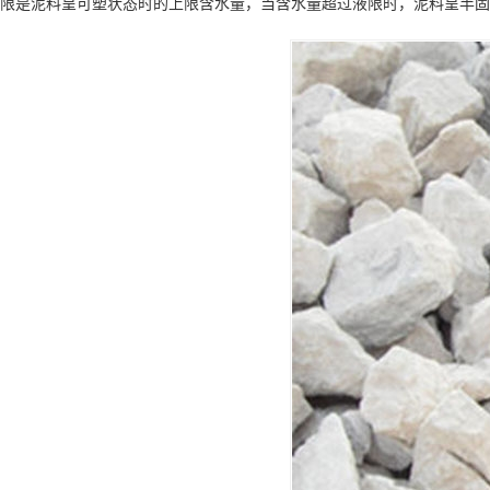
限是泥料呈可塑状态时的上限含水量，当含水量超过液限时，泥料呈半固