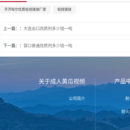
齐齐哈尔优质轻烧镁球厂家
轻烧镁球
上一篇：
大连出口改质剂多少钱一吨
下一篇：
营口普通改质剂多少钱一吨
关于成人黄瓜视频
产品
公司简介
耐
耐火