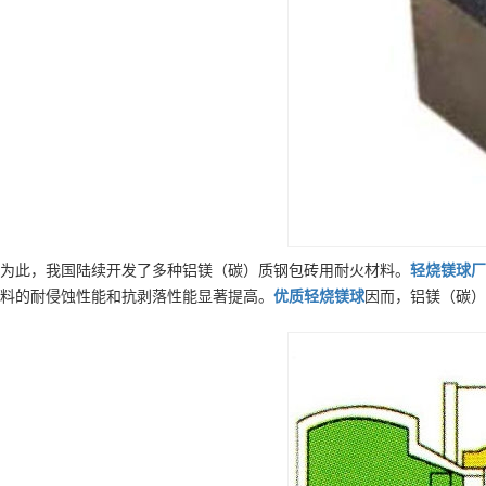
为此，我国陆续开发了多种铝镁（碳）质钢包砖用耐火材料。
轻烧镁球
厂
料的耐侵蚀性能和抗剥落性能显著提高。
优质
轻烧镁球
因而，铝镁（碳）