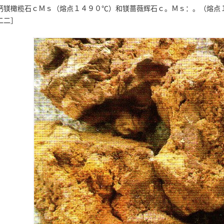
钙镁橄榄石ｃＭｓ（熔点１４９０℃）和镁蔷薇辉石ｃ。Ｍｓ：。（熔点
二二］