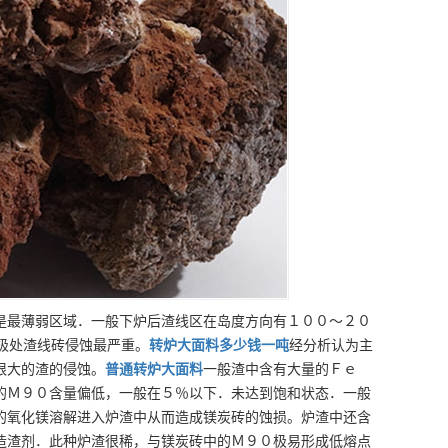
是最薄弱区域．一般下炉后渣线区在岛度方向有１００～２０
极处渣线砖侵蚀最严重。
转炉大面料
多少钱一吨
经分析认为主
根大的渣的侵蚀。
普通
转炉大面料
一般渣中含有大量的Ｆｅ
的Ｍ９０含量偏低，一般在５％以下．未达到饱和状态．一般
的氧化镁溶解进入炉渣中从而造成镁炭砖的蚀损。炉渣中还含
造渣剂．此种炉渣很稀，与镁炭砖中的Ｍ９０极易形成低熔点