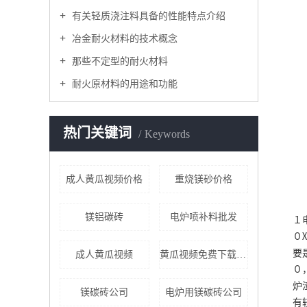
有关轻质浇注料具备的性能特点介绍​
冶金耐火材料的技术概念
那些不定型的耐火材料
耐火原材料的用途和功能
热门关键词
Keywords
成人黄瓜视频价格
重烧镁砂价格
镁铝碳砖
电炉喷补料批发
１
０
要
成人黄瓜视频
黄瓜视频免费下载厂家
０
炉
镁碳砖公司
电炉用镁碳砖公司
有