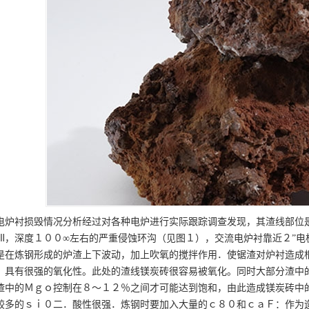
电炉衬损毁情况分析经过对各种电炉进行实际跟踪调查发现，其渣线部位
Ⅻ，深度１００∞左右的严重侵蚀环沟（见图１），交流电炉衬靠近２”电
是在炼钢形成的炉渣上下波动，加上吹氧的搅拌作用．使锯渣对炉衬造成
，具有很强的氧化性。此处的渣线镁炭砖很容易被氧化。同时大部分渣中
渣中的Ｍｇｏ控制在８～１２％之间才可能达到饱和，由此造成镁炭砖中
较多的ｓｉ０二．酸性很强．炼钢时要加入大量的ｃ８０和ｃａＦ：作为