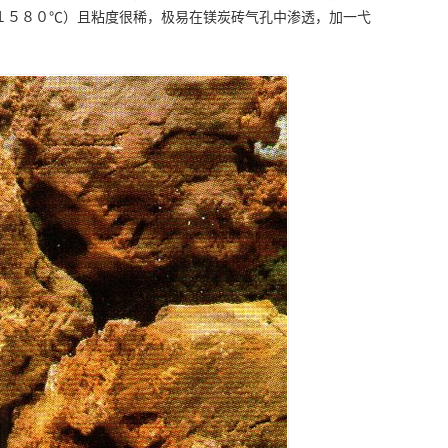
１５８０℃）且粘度很稀，极易在镁炭砖气孔中渗透，加一弋