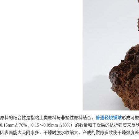
原料的结合性是指粘土类原料与非塑性原料结合，
普通
轻烧镁球
形成可塑
0.15mm占70%，0.15～0.09mm占30%）的数量和干燥后的抗折强度来反
因表面能大吸附水多，干燥时脱水收缩大，产成的裂隙多致使干燥强度差。其可