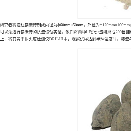
研究者将渣线镁碳砖制成内径为ф60mm×50mm，外径为ф120mm×1
坩埚法进行镁碳砖的抗渣侵蚀实验。他们将两种LF炉炉渣研磨成200目细
上，将其置于耐火度检测仪DRH-III中，观察试样达到半球温度时，