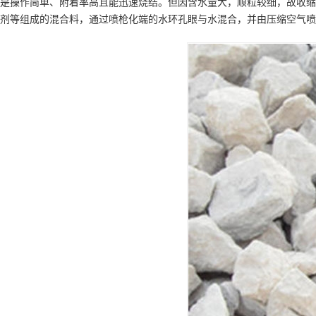
是操作简单、附着率高且能迅速烧结。但因含水量大，顺粒较细，故收缩
剂等组成的混合料，通过喷枪化端的水环孔眼与水混合，并由压缩空气喷射