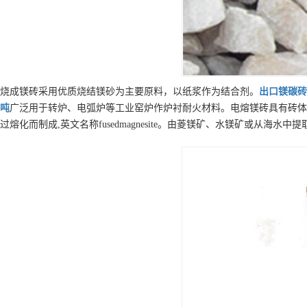
烧成镁砖采用优质烧结镁砂为主要原料，以纸浆作为结合剂。
出口
镁碳砖
吨
广泛用于转炉、电弧炉等工业窑炉作炉衬耐火材料。电熔镁砖具有砖体
过熔化而制成,英文名称fusedmagnesite。由菱镁矿、水镁矿或从海