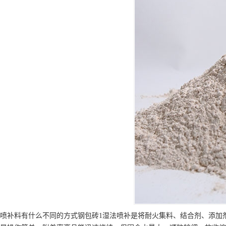
喷补料有什么不同的方式钢包砖1湿法喷补是将耐火集料、结合剂、添加