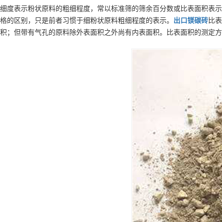
细度表示粉状原料的粗细程度，常以标准筛的筛余百分数或比表面积表示
格的区别，只是前者习惯于细粉状原料粗细程度的表示。
出口
镁碳砖
比表
积；但带有气孔的原料除外表面积之外尚有内表面积。比表面积的测定方