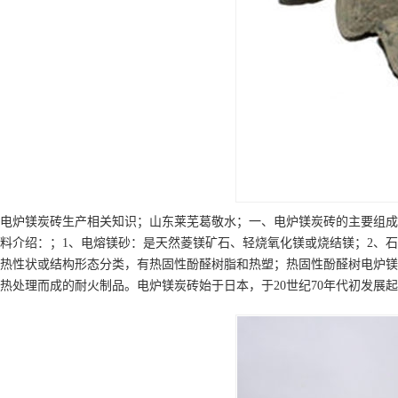
电炉镁炭砖生产相关知识；山东莱芜葛敬水；一、电炉镁炭砖的主要组成
料介绍：；1、电熔镁砂：是天然菱镁矿石、轻烧氧化镁或烧结镁；2、
热性状或结构形态分类，有热固性酚醛树脂和热塑；热固性酚醛树电炉镁
热处理而成的耐火制品。电炉镁炭砖始于日本，于20世纪70年代初发