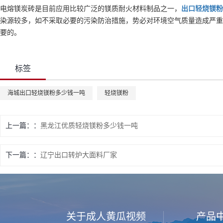
电熔镁炭砖是目前应用比较广泛的镁质耐火材料制品之一，
出口
轻烧镁粉
染源较多，如不采取必要的污染防治措施，势必对环境空气质量造成严重
要的。
标签
海城出口轻烧镁粉多少钱一吨
轻烧镁粉
上一篇：
黑龙江优质轻烧镁粉多少钱一吨
下一篇：
辽宁出口转炉大面料厂家
关于成人黄瓜视频
产品