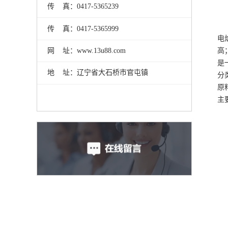
传 真：0417-5365239
传 真：0417-5365999
电
高
网 址：www.13u88.com
是
地 址：辽宁省大石桥市官屯镇
分
原
主