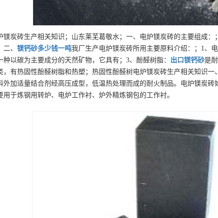
炉镁炭砖生产相关知识；山东莱芜葛敬水；一、电炉镁炭砖的主要组成：
；二、
镁钙砂
多少钱一吨
我厂生产电炉镁炭砖所用主要原料介绍：；1、
一种以碳为主要成分的天然矿物，它具有；3、酚醛树脂：
出口
镁钙砂
是耐
类，有热固性酚醛树脂和热塑；热固性酚醛树电炉镁炭砖生产相关知识一
料外加适量结合剂经高压成型，低温热处理而成的耐火制品。电炉镁炭砖始
要用于炼钢用转炉、电炉工作衬、炉外精炼钢包的工作衬。