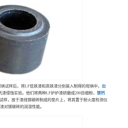
mm的坩埚试样后，将LF低铁渣和高铁渣分别装入制得的坩埚中，
出
抗渣侵蚀实验。他们将两种LF炉炉渣研磨成200目细粉，
镁钙
圆柱试样，放于渣线镁碳砖制成的垫片上，将其置于耐火度检测仪
熔渣对镁碳砖的润湿性能。