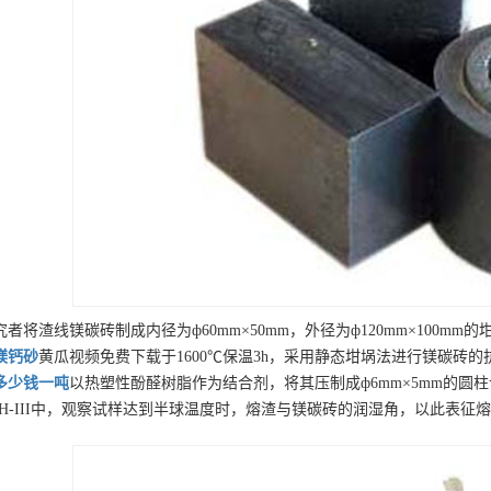
究者将渣线镁碳砖制成内径为ф60mm×50mm，外径为ф120mm×100
镁钙砂
黄瓜视频免费下载于1600℃保温3h，采用静态坩埚法进行镁碳砖的
多少钱一吨
以热塑性酚醛树脂作为结合剂，将其压制成ф6mm×5mm的
RH-III中，观察试样达到半球温度时，熔渣与镁碳砖的润湿角，以此表征