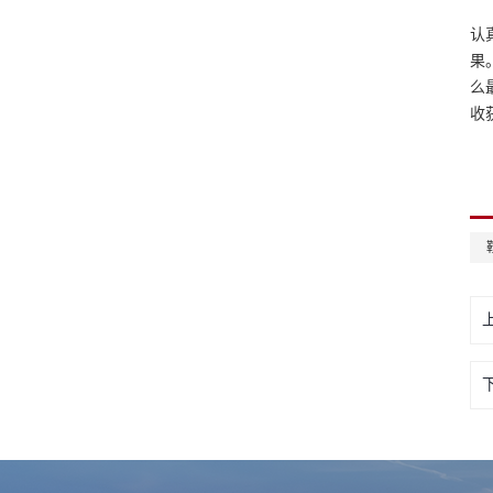
认
果
么
收