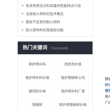
有关轻质浇注料具备的性能特点介绍​
冶金耐火材料的技术概念
那些不定型的耐火材料
耐火原材料的用途和功能
热门关键词
Keywords
转炉喷补料
改质剂价格
电炉喷补料价格
电炉镁碳砖公司
镁
砂
镁
镁钙砂价格
电炉喷补料厂家
用
广
镁碳砖
转炉用镁碳砖价格