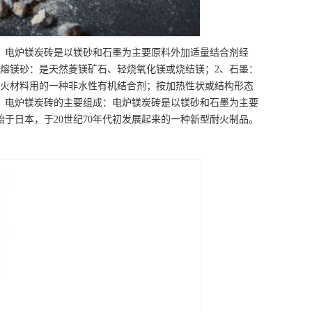
；电炉镁炭砖是以镁砂和石墨为主要原料外加适量结合剂经
电熔镁砂：是天然菱镁矿石、轻烧氧化镁或烧结镁；2、石墨：
火材料用的一种非水性有机结合剂；按加热性状或结构形态
、电炉镁炭砖的主要组成：电炉镁炭砖是以镁砂和石墨为主要
于日本，于20世纪70年代初发展起来的一种新型耐火制品。