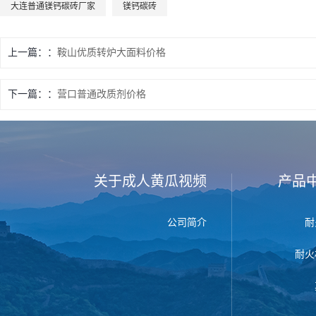
大连普通镁钙碳砖厂家
镁钙碳砖
上一篇：
鞍山优质转炉大面料价格
下一篇：
营口普通改质剂价格
关于成人黄瓜视频
产品
公司简介
耐
耐火