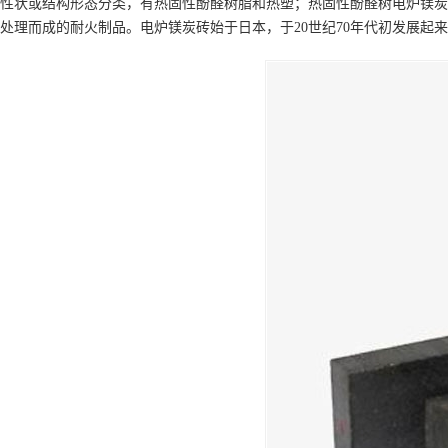
性状或结构形态分类，有热固性酚醛树脂和热塑；热固性酚醛树电炉镁炭
处理而成的耐火制品。电炉镁炭砖始于日本，于20世纪70年代初发展