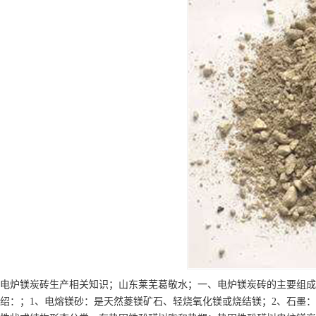
电炉镁炭砖生产相关知识；山东莱芜葛敬水；一、电炉镁炭砖的主要组成
绍：；1、电熔镁砂：是天然菱镁矿石、轻烧氧化镁或烧结镁；2、石墨