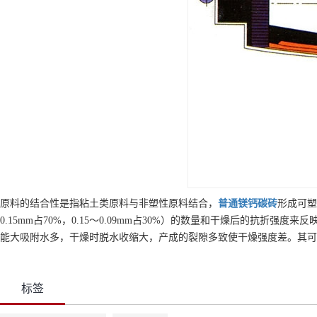
原料的结合性是指粘土类原料与非塑性原料结合，
普通
镁钙碳砖
形成可塑
0.15mm占70%，0.15～0.09mm占30%）的数量和干燥后的抗折强度来反
能大吸附水多，干燥时脱水收缩大，产成的裂隙多致使干燥强度差。其可塑性指
标签