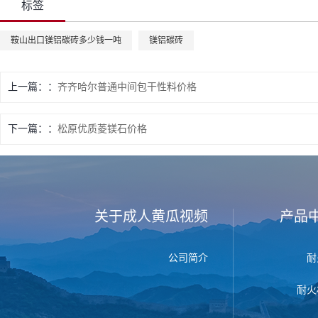
标签
鞍山出口镁铝碳砖多少钱一吨
镁铝碳砖
上一篇：
齐齐哈尔普通中间包干性料价格
下一篇：
松原优质菱镁石价格
关于成人黄瓜视频
产品
公司简介
耐
耐火