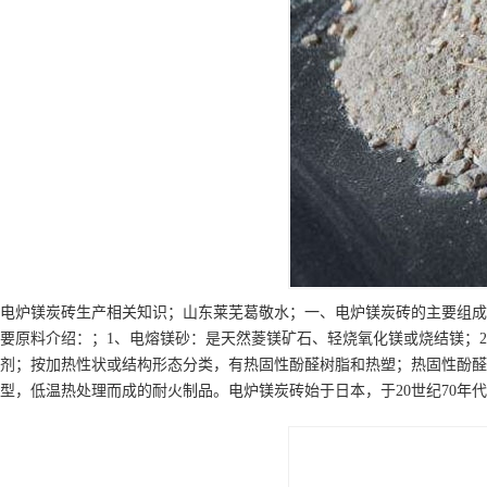
电炉镁炭砖生产相关知识；山东莱芜葛敬水；一、电炉镁炭砖的主要组成
要原料介绍：；1、电熔镁砂：是天然菱镁矿石、轻烧氧化镁或烧结镁；
剂；按加热性状或结构形态分类，有热固性酚醛树脂和热塑；热固性酚醛
型，低温热处理而成的耐火制品。电炉镁炭砖始于日本，于20世纪70