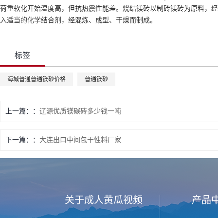
荷重软化开始温度高，但抗热震性能差。烧结镁砖以制砖镁砖为原料，经粉碎
入适当的化学结合剂，经混炼、成型、干燥而制成。
标签
海城普通普通镁砂价格
普通镁砂
上一篇：
辽源优质镁碳砖多少钱一吨
下一篇：
大连出口中间包干性料厂家
关于成人黄瓜视频
产品