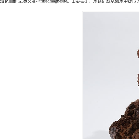
熔化而制成,英文名称fusedmagnesite。由菱镁矿、水镁矿或从海水